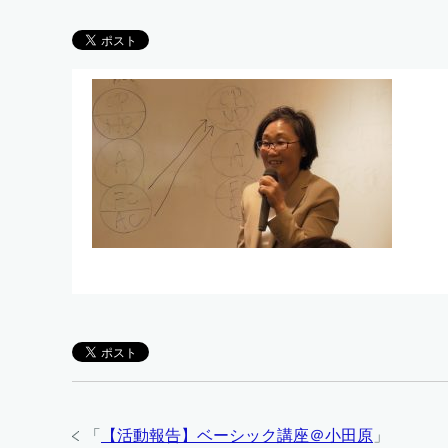
「
【活動報告】ベーシック講座＠小田原
」